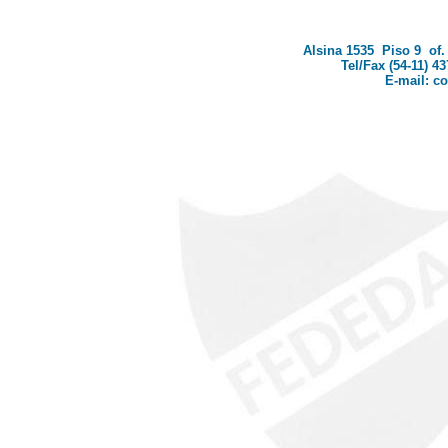
Alsina 1535 Piso 9 of. 
Tel/Fax (54-11) 43
E-mail: c